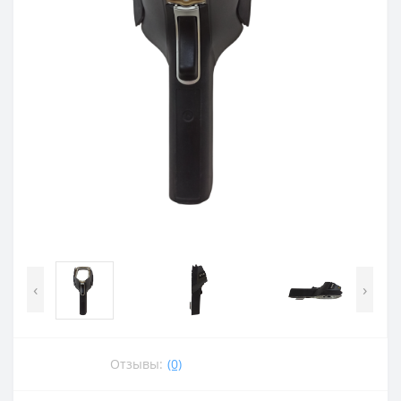
‹
›
Отзывы:
(0)